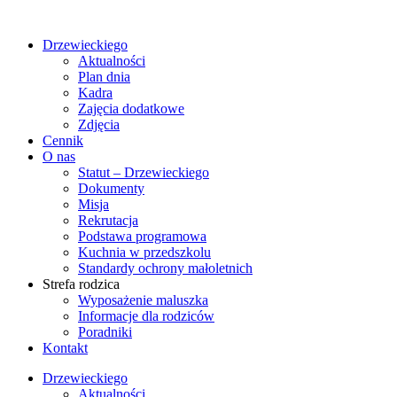
Drzewieckiego
Aktualności
Plan dnia
Kadra
Zajęcia dodatkowe
Zdjęcia
Cennik
O nas
Statut – Drzewieckiego
Dokumenty
Misja
Rekrutacja
Podstawa programowa
Kuchnia w przedszkolu
Standardy ochrony małoletnich
Strefa rodzica
Wyposażenie maluszka
Informacje dla rodziców
Poradniki
Kontakt
Drzewieckiego
Aktualności