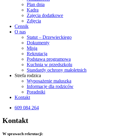
Plan dnia
Kadra
Zajęcia dodatkowe
Zdjęcia
Cennik
O nas
Statut – Drzewieckiego
Dokumenty
Misja
Rekrutacja
Podstawa programowa
Kuchnia w przedszkolu
Standardy ochrony małoletnich
Strefa rodzica
Wyposażenie maluszka
Informacje dla rodziców
Poradniki
Kontakt
609 084 264
Kontakt
W sprawach rekrutacji: