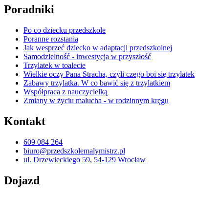
Poradniki
Po co dziecku przedszkole
Poranne rozstania
Jak wesprzeć dziecko w adaptacji przedszkolnej
Samodzielność - inwestycja w przyszłość
Trzylatek w toalecie
Wielkie oczy Pana Stracha, czyli czego boi się trzylatek
Zabawy trzylatka. W co bawić się z trzylatkiem
Współpraca z nauczycielką
Zmiany w życiu malucha - w rodzinnym kręgu
Kontakt
609 084 264
biuro@przedszkolemalymistrz.pl
ul. Drzewieckiego 59, 54-129 Wrocław
Dojazd