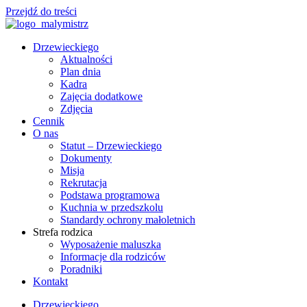
Przejdź do treści
Drzewieckiego
Aktualności
Plan dnia
Kadra
Zajęcia dodatkowe
Zdjęcia
Cennik
O nas
Statut – Drzewieckiego
Dokumenty
Misja
Rekrutacja
Podstawa programowa
Kuchnia w przedszkolu
Standardy ochrony małoletnich
Strefa rodzica
Wyposażenie maluszka
Informacje dla rodziców
Poradniki
Kontakt
Drzewieckiego